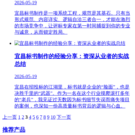
2026-05-19
宜昌标书制作是一项系统工程，规范是其基石。只有当
形式规范、内容详实、逻辑自洽三者合一，才能在激烈
的市场竞争中，让评标专家在第一时间捕捉到你的专业
与诚意，从而锁定胜局。
宜昌标书制作的经验分享：资深从业者的实战
总结
2026-05-19
宜昌在招投标的江湖里，标书就是企业的“脸面”，也是
决胜千里的“武器”。作为一名在这个行业摸爬滚打多年
的“老兵”，我见证过无数因为标书细节失误而痛失项目
的案例，也深知一份高质量标书背后的逻辑与心血。
上一页
1
2
3
4
5
6
7
8
9
10
下一页
推荐产品