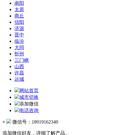
南阳
太原
商丘
信阳
济源
晋中
临汾
大同
忻州
三门峡
山西
许昌
运城
网站首页
城市切换
添加微信
电话咨询
+
微信号：
18919162340
添加微信好友，详细了解产品。