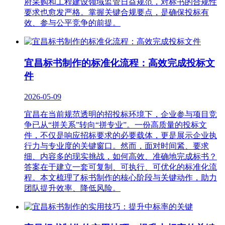
府采购和工程建设领域监管日益规范，对标书的合规性
要求也愈发严格。掌握关键合规要点，是确保投标有
效、参与公平竞争的前提。
宜昌标书制作的标准化流程：高效完成投标文
件
2026-05-09
宜昌在当前规范透明的招投标环境下，企业参与项目竞
争已从“拼关系”转向“拼专业”。一份高质量的投标文
件，不仅是响应招标要求的必要载体，更是展示企业执
行力与专业度的关键窗口。然而，面对时间紧、要求
细、内容多的现实挑战，如何高效、准确地完成标书？
答案在于建立一套可复制、可执行、可优化的标准化流
程。本文梳理了标书制作的核心阶段与关键动作，助力
团队提升效率、降低风险。