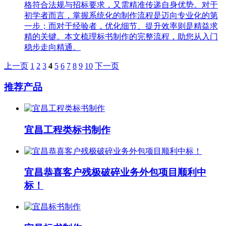
格符合法规与招标要求，又需精准传递自身优势。对于
初学者而言，掌握系统化的制作流程是迈向专业化的第
一步；而对于经验者，优化细节、提升效率则是精益求
精的关键。本文梳理标书制作的完整流程，助您从入门
稳步走向精通。
上一页
1
2
3
4
5
6
7
8
9
10
下一页
推荐产品
宜昌工程类标书制作
宜昌恭喜客户残极破碎业务外包项目顺利中
标！