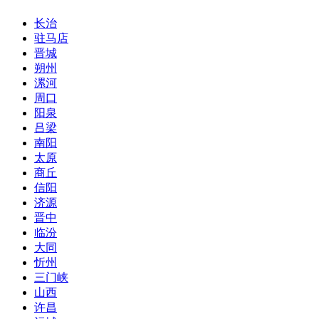
长治
驻马店
晋城
朔州
漯河
周口
阳泉
吕梁
南阳
太原
商丘
信阳
济源
晋中
临汾
大同
忻州
三门峡
山西
许昌