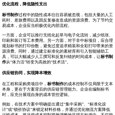
优化流程，降低隐性支出
标书制作
过程中的隐性成本往往容易被忽视，包括大量的人工
耗时、差旅费用以及因反复修改造成的资源浪费。为了节约交
易成本，企业应当积极优化内部流程。
一方面，企业可以推行无纸化起草与电子化流转，减少纸张、
印刷和装订等工本费用。另一方面，对于非中标项目，应合理
规划标书的打印份数，避免过度追求精装和全彩打印带来的资
源浪费。同时，通过建立标准化的素材库和引入智能辅助工
具，可以大幅减少人工撰写和反复纠错的时间成本，让
标书制
作
从“体力活”转变为高效的“技术活”。
供应链协同，实现降本增效
在工程和采购类项目中，
标书制作
的成本控制不仅局限于文本
本身，更在于方案背后的供应链管理能力。企业在编制标书
时，应充分展现自身的成本管控逻辑。
例如，在技术方案中明确提出通过“集中采购”、“标准化设
计”或“锁价协议”来锁定材料价格，并通过优化物流方案降低
运输成本。将这些成本控制措施清晰地呈现在标书中，不仅能