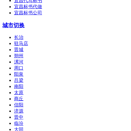
宜昌代写标书
宜昌标书代做
宜昌标书公司
城市切换
长治
驻马店
晋城
朔州
漯河
周口
阳泉
吕梁
南阳
太原
商丘
信阳
济源
晋中
临汾
大同