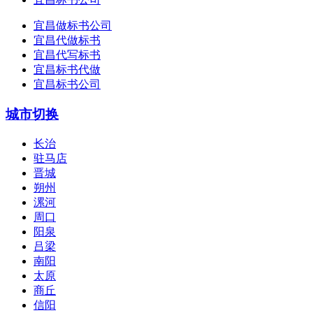
宜昌做标书公司
宜昌代做标书
宜昌代写标书
宜昌标书代做
宜昌标书公司
城市切换
长治
驻马店
晋城
朔州
漯河
周口
阳泉
吕梁
南阳
太原
商丘
信阳