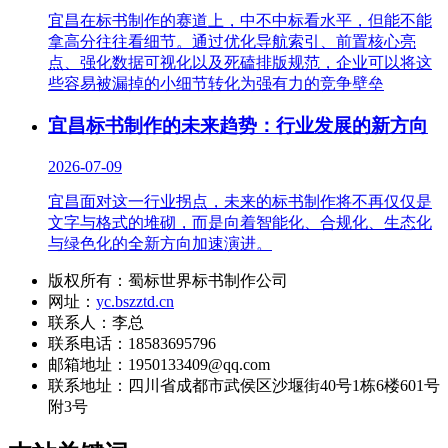
宜昌在标书制作的赛道上，中不中标看水平，但能不能
拿高分往往看细节。通过优化导航索引、前置核心亮
点、强化数据可视化以及死磕排版规范，企业可以将这
些容易被漏掉的小细节转化为强有力的竞争壁垒
宜昌标书制作的未来趋势：行业发展的新方向
2026-07-09
宜昌面对这一行业拐点，未来的标书制作将不再仅仅是
文字与格式的堆砌，而是向着智能化、合规化、生态化
与绿色化的全新方向加速演进。
版权所有：蜀标世界标书制作公司
网址：
yc.bszztd.cn
联系人：李总
联系电话：18583695796
邮箱地址：1950133409@qq.com
联系地址：
四川省成都市武侯区沙堰街40号1栋6楼601号
附3号