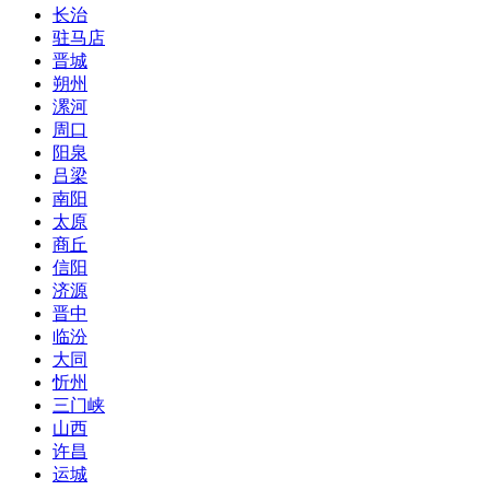
长治
驻马店
晋城
朔州
漯河
周口
阳泉
吕梁
南阳
太原
商丘
信阳
济源
晋中
临汾
大同
忻州
三门峡
山西
许昌
运城