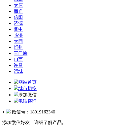
太原
商丘
信阳
济源
晋中
临汾
大同
忻州
三门峡
山西
许昌
运城
网站首页
城市切换
添加微信
电话咨询
+
微信号：
18919162340
添加微信好友，详细了解产品。