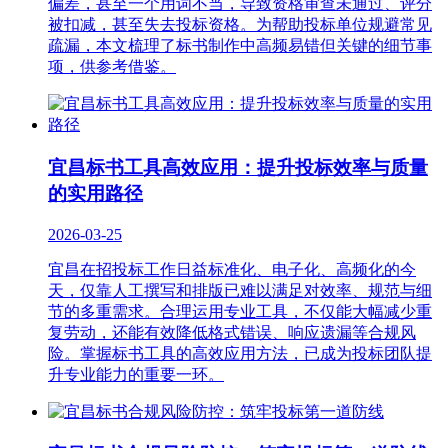
偏差，甚至一个用词不当，导致资格审查未通过、评分
被扣减，甚至失去投标资格。为帮助投标单位规避常见
疏漏，本文梳理了标书制作中高频易错但关键的细节事
项，供参考借鉴。
宜昌标书工具高效应用：提升投标效率与质量
的实用路径
2026-03-25
宜昌在招投标工作日益标准化、电子化、高频化的今
天，仅靠人工撰写和排版已难以满足对效率、规范与细
节的多重需求。合理运用专业工具，不仅能大幅减少重
复劳动，还能有效降低格式错误、响应遗漏等合规风
险。掌握标书工具的高效应用方法，已成为投标团队提
升专业能力的重要一环。