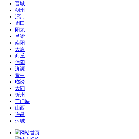
晋城
朔州
漯河
周口
阳泉
吕梁
南阳
太原
商丘
信阳
济源
晋中
临汾
大同
忻州
三门峡
山西
许昌
运城
网站首页