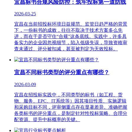
宜昌标书合规风险防控：筑牢投标第一道防线
2026-03-25
宜昌在当前招投标环境日益规范、监管日趋严格的背景
下，一份标书的成败，往往不取决于技术方案多么先
进，而在于是否守住“合规”这条底线。实践中，许多具
备实力的企业因忽视细节，陷入低级失误，导致资格审
查未通过、评分被扣减，甚至被判定为无效投标。
宜昌不同标书类型的评分重点有哪些？
2026-03-09
宜昌在招投标实践中，不同类型的标书（如工程、货
物、服务、EPC、IT系统等）因其项目性质、实施逻辑
和采购目标不同，评审侧重点存在显著差异。准确把握
各类标书的评分重点，是制定针对性投标策略、合理分
配资源、提升中标概率的关键。